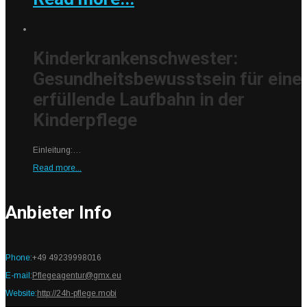
Kinderkrankenschwester:
Gesundheitsbewusstsein für eine
erfüllende Laufbahn in der
Kinderpflege
Einleitung:…
Read more...
Anbieter Info
Phone:
+49 49239998016
E-mail:
Pflegeagentur@gmx.eu
Website:
http://24h-pflege.mobi