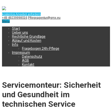
kostenlos Angebot anfordern
+49 49239998016
Pflegeagentur@gmx.eu
Menu
Start
Ueber uns
Rechtliche Grundlage
Ablauf und Kosten
Info
Fragebogen 24h-Pflege
Impressum
Datenschutz
AGB
Kontakt
Servicemonteur: Sicherheit
und Gesundheit im
technischen Service