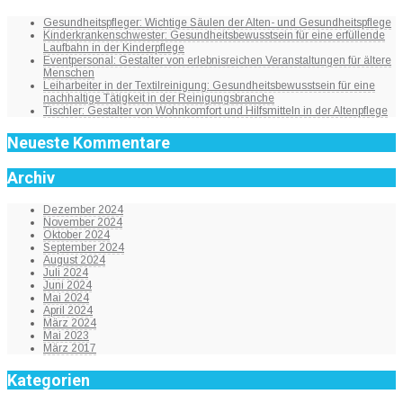
Gesundheitspfleger: Wichtige Säulen der Alten- und Gesundheitspflege
Kinderkrankenschwester: Gesundheitsbewusstsein für eine erfüllende
Laufbahn in der Kinderpflege
Eventpersonal: Gestalter von erlebnisreichen Veranstaltungen für ältere
Menschen
Leiharbeiter in der Textilreinigung: Gesundheitsbewusstsein für eine
nachhaltige Tätigkeit in der Reinigungsbranche
Tischler: Gestalter von Wohnkomfort und Hilfsmitteln in der Altenpflege
Neueste Kommentare
Archiv
Dezember 2024
November 2024
Oktober 2024
September 2024
August 2024
Juli 2024
Juni 2024
Mai 2024
April 2024
März 2024
Mai 2023
März 2017
Kategorien