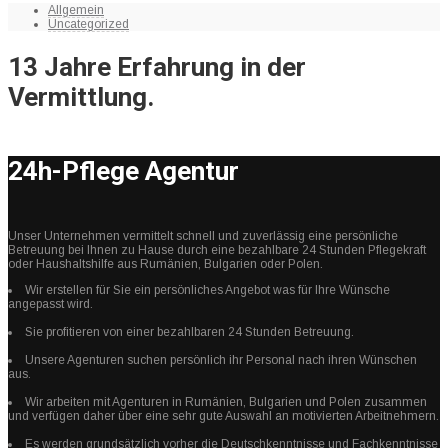
Allgemein
Uncategorized
13 Jahre Erfahrung in der
Vermittlung.
24h-Pflege Agentur
Unser Unternehmen vermittelt schnell und zuverlässig eine persönliche
Betreuung bei Ihnen zu Hause durch eine bezahlbare 24 Stunden Pflegekraft
oder Haushaltshilfe aus Rumänien, Bulgarien oder Polen.
Wir erstellen für Sie ein persönliches Angebot was für Ihre Wünsche
angepasst wird.
Sie profitieren von einer bezahlbaren 24 Stunden Betreuung.
Unsere Agenturen suchen persönlich ihr Personal nach ihren Wünschen
aus.
Wir arbeiten mit Agenturen in Rumänien, Bulgarien und Polen zusammen
und verfügen daher über eine sehr gute Auswahl an motivierten Arbeitnehmern.
Es werden grundsätzlich vorher die Deutschkenntnisse und Fachkenntnisse