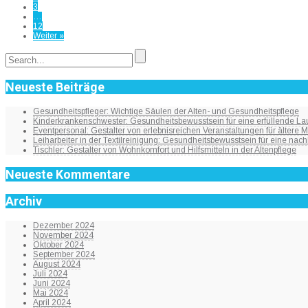
3
…
12
Weiter »
Neueste Beiträge
Gesundheitspfleger: Wichtige Säulen der Alten- und Gesundheitspflege
Kinderkrankenschwester: Gesundheitsbewusstsein für eine erfüllende Lau
Eventpersonal: Gestalter von erlebnisreichen Veranstaltungen für ältere
Leiharbeiter in der Textilreinigung: Gesundheitsbewusstsein für eine nach
Tischler: Gestalter von Wohnkomfort und Hilfsmitteln in der Altenpflege
Neueste Kommentare
Archiv
Dezember 2024
November 2024
Oktober 2024
September 2024
August 2024
Juli 2024
Juni 2024
Mai 2024
April 2024