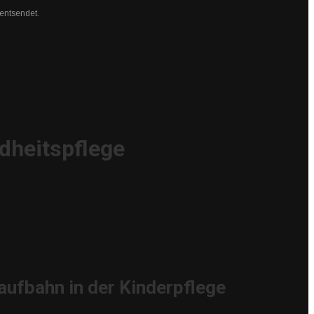
 entsendet.
dheitspflege
aufbahn in der Kinderpflege