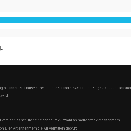
.
ng bei Ihnen zu Hause durch eine bezahlbare 24 Stunden Pflegekraft oder Haushal
 wird.
verfügen daher über eine sehr gute Auswahl an motivierten Arbeitnehmern.
 allen Arbeitnehmern die wir vermitteln geprüft.