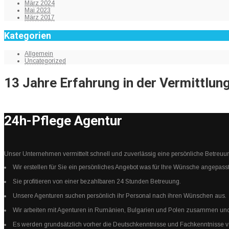
März 2024
Mai 2023
März 2017
Kategorien
Allgemein
Uncategorized
13 Jahre Erfahrung in der Vermittlung
24h-Pflege Agentur
Unser Unternehmen vermittelt schnell und zuverlässig eine persönliche Betreuu
Wir erstellen für Sie ein persönliches Angebot was für Ihre Wünsche angepasst
Sie profitieren von einer bezahlbaren 24 Stunden Betreuung.
Unsere Agenturen suchen persönlich ihr Personal nach ihren Wünschen aus.
Wir arbeiten mit Agenturen in Rumänien, Bulgarien und Polen zusammen und 
Es werden grundsätzlich vorher die Deutschkenntnisse und Fachkenntnisse von