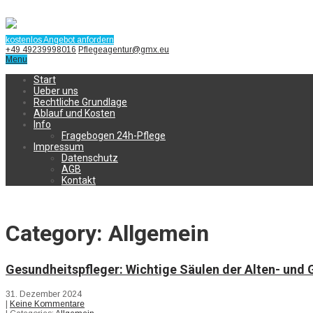
kostenlos Angebot anfordern
+49 49239998016
Pflegeagentur@gmx.eu
Menu
Start
Ueber uns
Rechtliche Grundlage
Ablauf und Kosten
Info
Fragebogen 24h-Pflege
Impressum
Datenschutz
AGB
Kontakt
Category: Allgemein
Gesundheitspfleger: Wichtige Säulen der Alten- und
31. Dezember 2024
|
Keine Kommentare