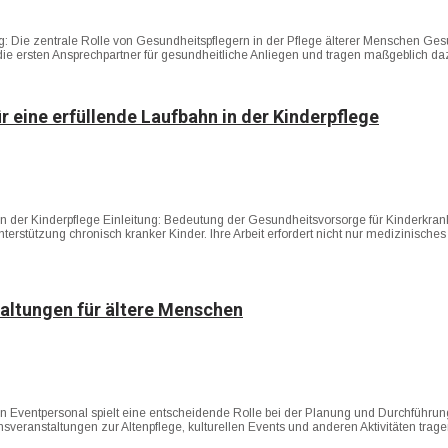
g: Die zentrale Rolle von Gesundheitspflegern in der Pflege älterer Menschen Ges
 die ersten Ansprechpartner für gesundheitliche Anliegen und tragen maßgeblich d
eine erfüllende Laufbahn in der Kinderpflege
in der Kinderpflege Einleitung: Bedeutung der Gesundheitsvorsorge für Kinderkra
erstützung chronisch kranker Kinder. Ihre Arbeit erfordert nicht nur medizinisc
taltungen für ältere Menschen
en Eventpersonal spielt eine entscheidende Rolle bei der Planung und Durchführun
veranstaltungen zur Altenpflege, kulturellen Events und anderen Aktivitäten trag