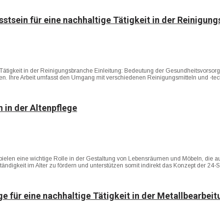
sstsein für eine nachhaltige Tätigkeit in der Reinigun
ätigkeit in der Reinigungsbranche Einleitung: Bedeutung der Gesundheitsvorsorge für
lien. Ihre Arbeit umfasst den Umgang mit verschiedenen Reinigungsmitteln und -te
 in der Altenpflege
r spielen eine wichtige Rolle in der Gestaltung von Lebensräumen und Möbeln, die 
ändigkeit im Alter zu fördern und unterstützen somit indirekt das Konzept der 24
e für eine nachhaltige Tätigkeit in der Metallbearbei