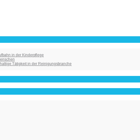
fbahn in der Kinderpflege
 Menschen
haltige Tätigkeit in der Reinigungsbranche