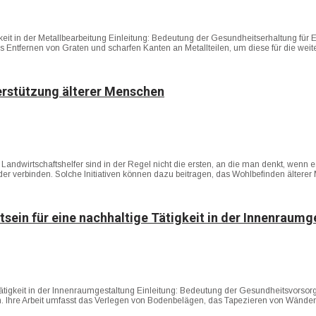
eit in der Metallbearbeitung Einleitung: Bedeutung der Gesundheitserhaltung für Entg
 das Entfernen von Graten und scharfen Kanten an Metallteilen, um diese für die we
terstützung älterer Menschen
n Landwirtschaftshelfer sind in der Regel nicht die ersten, an die man denkt, we
ander verbinden. Solche Initiativen können dazu beitragen, das Wohlbefinden älte
sein für eine nachhaltige Tätigkeit in der Innenraumg
tigkeit in der Innenraumgestaltung Einleitung: Bedeutung der Gesundheitsvorsorge 
 Ihre Arbeit umfasst das Verlegen von Bodenbelägen, das Tapezieren von Wänden