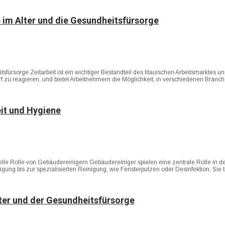
ge im Alter und die Gesundheitsfürsorge
tsfürsorge Zeitarbeit ist ein wichtiger Bestandteil des litauischen Arbeitsmarktes u
rf zu reagieren, und bietet Arbeitnehmern die Möglichkeit, in verschiedenen Br
eit und Hygiene
lle Rolle von Gebäudereinigern Gebäudereiniger spielen eine zentrale Rolle in der
inigung bis zur spezialisierten Reinigung, wie Fensterputzen oder Desinfektion. S
lter und der Gesundheitsfürsorge