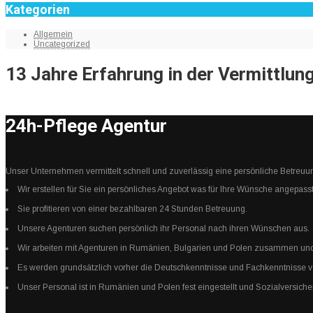
Kategorien
Allgemein
Uncategorized
13 Jahre Erfahrung in der Vermittlung
24h-Pflege Agentur
Unser Unternehmen vermittelt schnell und zuverlässig eine persönliche Betreuu
Wir erstellen für Sie ein persönliches Angebot was für Ihre Wünsche angepasst
Sie profitieren von einer bezahlbaren 24 Stunden Betreuung.
Unsere Agenturen suchen persönlich ihr Personal nach ihren Wünschen aus.
Wir arbeiten mit Agenturen in Rumänien, Bulgarien und Polen zusammen und 
Es werden grundsätzlich vorher die Deutschkenntnisse und Fachkenntnisse von
Unser Personal ist in Rumänien und Polen fest eingestellt und Sozialversiche