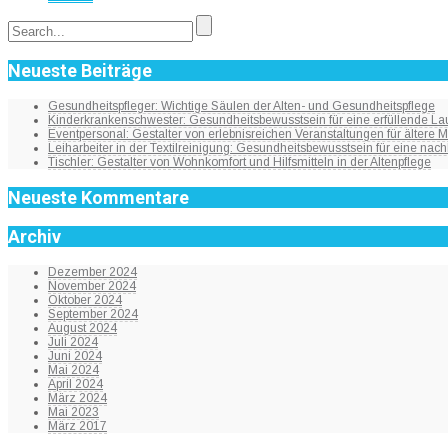
Neueste Beiträge
Gesundheitspfleger: Wichtige Säulen der Alten- und Gesundheitspflege
Kinderkrankenschwester: Gesundheitsbewusstsein für eine erfüllende Lau
Eventpersonal: Gestalter von erlebnisreichen Veranstaltungen für ältere
Leiharbeiter in der Textilreinigung: Gesundheitsbewusstsein für eine nach
Tischler: Gestalter von Wohnkomfort und Hilfsmitteln in der Altenpflege
Neueste Kommentare
Archiv
Dezember 2024
November 2024
Oktober 2024
September 2024
August 2024
Juli 2024
Juni 2024
Mai 2024
April 2024
März 2024
Mai 2023
März 2017