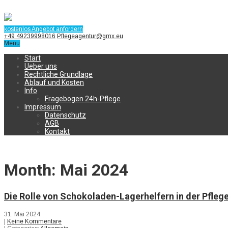
kostenlos Angebot anfordern
+49 49239998016
Pflegeagentur@gmx.eu
Menu
Start
Ueber uns
Rechtliche Grundlage
Ablauf und Kosten
Info
Fragebogen 24h-Pflege
Impressum
Datenschutz
AGB
Kontakt
Month:
Mai 2024
Die Rolle von Schokoladen-Lagerhelfern in der Pfleg
31. Mai 2024
|
Keine Kommentare