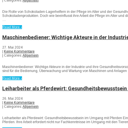
| Categories:
Allgemein
Die Rolle von Schokoladen-Lagerhelfern in der Pflege im Alter und der Gesundhe
Schokoladenprodukten. Doch wie beeinflusst ihre Arbeit die Pflege im Alter un
…
Read More ›
Maschinenbediener: Wichtige Akteure in der Industri
27. Mai 2024
|
Keine Kommentare
| Categories:
Allgemein
Maschinenbediener: Wichtige Akteure in der Industrie und ihre Gesundheitsvorso
sind für die Bedienung, Überwachung und Wartung von Maschinen und Anlagen zus
Read More ›
Leiharbeiter als Pferdewirt: Gesundheitsbewusstsei
26. Mai 2024
|
Keine Kommentare
| Categories:
Allgemein
Leiharbeiter als Pferdewirt: Gesundheitsbewusstsein im Umgang mit Pferden Einle
Pferden. Ihre Arbeit erfordert nicht nur Fachkenntnisse im Umgang mit den Tie