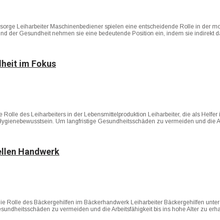
rsorge Leiharbeiter Maschinenbediener spielen eine entscheidende Rolle in der 
d der Gesundheit nehmen sie eine bedeutende Position ein, indem sie indirekt 
dheit im Fokus
 Rolle des Leiharbeiters in der Lebensmittelproduktion Leiharbeiter, die als Helfer i
 Hygienebewusstsein. Um langfristige Gesundheitsschäden zu vermeiden und die Arbe
ellen Handwerk
Die Rolle des Bäckergehilfen im Bäckerhandwerk Leiharbeiter Bäckergehilfen unte
 Gesundheitsschäden zu vermeiden und die Arbeitsfähigkeit bis ins hohe Alter zu e