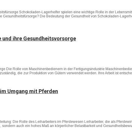
itsfürsorge Schokoladen-Lagerhelfer spielen eine wichtige Rolle in der Lebensmit
d die Gesundheitsfürsorge? Die Bedeutung der Gesundheit von Schokoladen-Lagerhe
e und ihre Gesundheitsvorsorge
rge Die Rolle von Maschinenbedienern in der Fertigungsindustrie Maschinenbedien
tändig, die zur Produktion von Gütern verwendet werden. Ihre Arbeit ist entschei
n im Umgang mit Pferden
itung: Die Rolle des Leiharbeiters im Pferdewesen Leiharbeiter, die als Pferdewi
ren, sondern auch ein hohes Maß an körperlicher Belastbarkeit und Gesundheitsbe