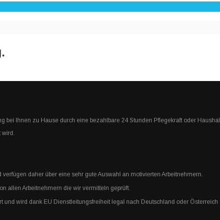
.
ng bei Ihnen zu Hause durch eine bezahlbare 24 Stunden Pflegekraft oder Haushal
 wird.
verfügen daher über eine sehr gute Auswahl an motivierten Arbeitnehmern.
 allen Arbeitnehmern die wir vermitteln geprüft.
rt und wird dank EU Dienstleitungsfreiheit legal nach Deutschland oder Österreich