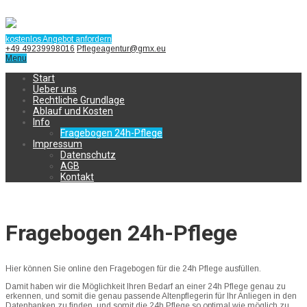
kostenlos Angebot anfordern
+49 49239998016
Pflegeagentur@gmx.eu
Menu
Start
Ueber uns
Rechtliche Grundlage
Ablauf und Kosten
Info
Fragebogen 24h-Pflege
Impressum
Datenschutz
AGB
Kontakt
Fragebogen 24h-Pflege
Hier können Sie online den Fragebogen für die 24h Pflege ausfüllen.
Damit haben wir die Möglichkeit Ihren Bedarf an einer 24h Pflege genau zu
erkennen, und somit die genau passende Altenpflegerin für Ihr Anliegen in den
Datenbanken zu finden, und somit die 24h Pflege so optimal wie möglich zu