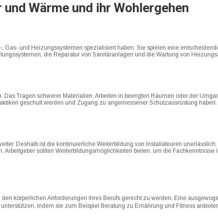
er und Wärme und ihr Wohlergehen
er-, Gas- und Heizungssystemen spezialisiert haben. Sie spielen eine entscheidend
hrleitungssystemen, die Reparatur von Sanitäranlagen und die Wartung von Heizu
bergen. Das Tragen schwerer Materialien, Arbeiten in beengten Räumen oder der 
itspraktiken geschult werden und Zugang zu angemessener Schutzausrüstung haben
weiter. Deshalb ist die kontinuierliche Weiterbildung von Installateuren unerlässl
 Arbeitgeber sollten Weiterbildungsmöglichkeiten bieten, um die Fachkenntnisse ih
g, um den körperlichen Anforderungen ihres Berufs gerecht zu werden. Eine ausg
r unterstützen, indem sie zum Beispiel Beratung zu Ernährung und Fitness anbieten