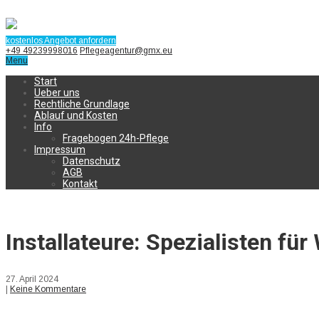
kostenlos Angebot anfordern
+49 49239998016
Pflegeagentur@gmx.eu
Menu
Start
Ueber uns
Rechtliche Grundlage
Ablauf und Kosten
Info
Fragebogen 24h-Pflege
Impressum
Datenschutz
AGB
Kontakt
Installateure: Spezialisten f
27. April 2024
|
Keine Kommentare