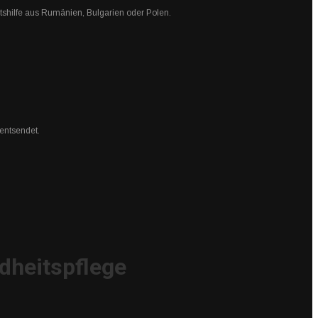
tshilfe aus Rumänien, Bulgarien oder Polen.
 entsendet.
dheitspflege