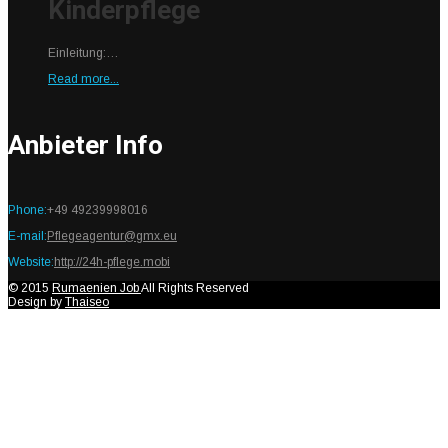
Kinderpflege
Einleitung:…
Read more...
Anbieter Info
Phone:
+49 49239998016
E-mail:
Pflegeagentur@gmx.eu
Website:
http://24h-pflege.mobi
© 2015
Rumaenien Job
All Rights Reserved
Design by
Thaiseo