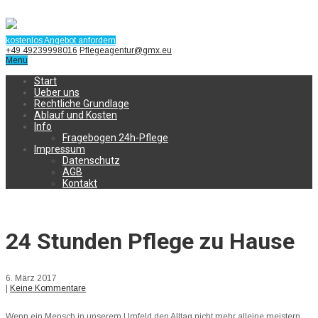
kostenlos Angebot anfordern
+49 49239998016
Pflegeagentur@gmx.eu
Menu
Start
Ueber uns
Rechtliche Grundlage
Ablauf und Kosten
Info
Fragebogen 24h-Pflege
Impressum
Datenschutz
AGB
Kontakt
24 Stunden Pflege zu Hause
6. März 2017
|
Keine Kommentare
Wenn ein Mensch in unserem Umfeld den Alltag nicht mehr alleine meistern