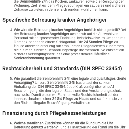
die
Seniorenhilfe 24h
das Kochen, Einkaufen sowie die Reinigung der
Wohnung. Ziel ist es, dem Pflegebedürftigen ein sauberes und sicheres
Zuhause zu bieten, in dem er sich rundum wohlfühlen kann.
Spezifische Betreuung kranker Angehöriger
Wie wird die Betreuung kranker Angehöriger fachlich sichergestellt?
Bei
der
Betreuung kranker Angehöriger
achten wir auf die Auswahl von
Personal mit entsprechender Erfahrung, beispielsweise im Umgang mit
Demenz oder nach einem Schlaganfall. Die
24 Stunden Pflege zu
Hause
arbeitet hierbei eng mit ambulanten Pflegediensten zusammen,
die die medizinische Behandlungspflege übernehmen. So entsteht ein
sicheres Versorgungsnetz, das eine professionelle
Häusliche
Seniorenbetreuung
garantiert.
Rechtssicherheit und Standards (DIN SPEC 33454)
Wie garantiert die Seniorenhilfe 24h eine legale und qualitätsgesicherte
Versorgung?
Unsere
Seniorenhilfe 24h
basiert auf der strikten
Einhaltung der
DIN SPEC 33454
. Jede Kraft verfügt über eine A1-
Bescheinigung, die den legalen Status und den Versicherungsschutz
nachweist. Damit bieten wir Familien volle Rechtssicherheit bei der
Inanspruchnahme einer
24 Std Pflege zu Hause
und schützen sie vor
den Risiken illegaler Beschäftigungsverhältnisse.
Finanzierung durch Pflegekassenleistungen
Welche staatlichen Zuschüsse können für die Rund um die Uhr
Betreuung genutzt werden?
Für die Finanzierung der
Rund um die Uhr