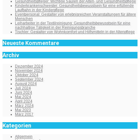
Gesundheitspfleger: Wichtige Säulen der Alten- und Gesundheitspflege
Kinderkrankenschwester: Gesundheitsbewusstsein für eine erfüllende
Laufbahn in der Kinderpflege
Eventpersonal: Gestalter von erlebnisreichen Veranstaltungen für ältere
Menschen
Leiharbeiter in der Textilreinigung: Gesundheitsbewusstsein für eine
nachhaltige Tätigkeit in der Reinigungsbranche
Tischler: Gestalter von Wohnkomfort und Hilfsmitteln in der Altenpflege
Neueste Kommentare
Archiv
Dezember 2024
November 2024
Oktober 2024
September 2024
August 2024
Juli 2024
Juni 2024
Mai 2024
April 2024
März 2024
Mai 2023
März 2017
Kategorien
Allgemein