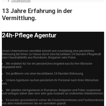
Uncategorized
13 Jahre Erfahrung in der
Vermittlung.
24h-Pflege Agentur
Unser Unternehmen vermittelt schnell und zuverlässig eine persönliche
Betreuung bei Ihnen zu Hause durch eine bezahlbare 24 Stunden Pflegekraft
oder Haushaltshilfe aus Rumänien, Bulgarien oder Polen.
Wir erstellen für Sie ein persönliches Angebot was für Ihre Wünsche
angepasst wird.
Sie profitieren von einer bezahlbaren 24 Stunden Betreuung.
Unsere Agenturen suchen persönlich ihr Personal nach ihren Wünschen
aus.
Wir arbeiten mit Agenturen in Rumänien, Bulgarien und Polen zusammen
und verfügen daher über eine sehr gute Auswahl an motivierten Arbeitnehmern.
Es werden grundsätzlich vorher die Deutschkenntnisse und Fachkenntnisse
von allen Arbeitnehmern die wir vermitteln geprüft.