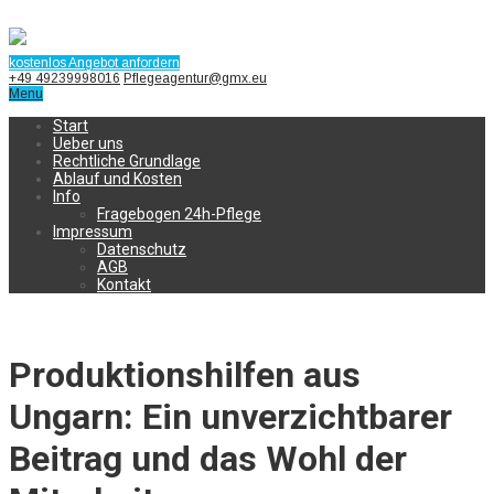
kostenlos Angebot anfordern
+49 49239998016
Pflegeagentur@gmx.eu
Menu
Start
Ueber uns
Rechtliche Grundlage
Ablauf und Kosten
Info
Fragebogen 24h-Pflege
Impressum
Datenschutz
AGB
Kontakt
Produktionshilfen aus
Ungarn: Ein unverzichtbarer
Beitrag und das Wohl der