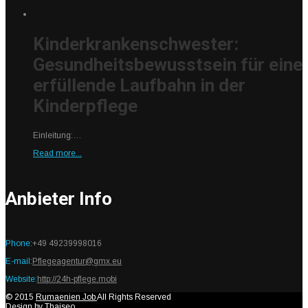
Kinderkrankenschwester:
Gesundheitsbewusstsein für eine
erfüllende Laufbahn in der
Kinderpflege
Einleitung:…
Read more...
Anbieter Info
Phone:
+49 49239998016
E-mail:
Pflegeagentur@gmx.eu
Website:
http://24h-pflege.mobi
© 2015
Rumaenien Job
All Rights Reserved
Design by
Thaiseo