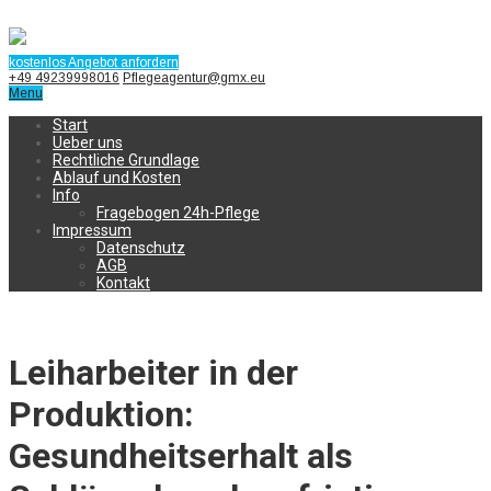
kostenlos Angebot anfordern
+49 49239998016
Pflegeagentur@gmx.eu
Menu
Start
Ueber uns
Rechtliche Grundlage
Ablauf und Kosten
Info
Fragebogen 24h-Pflege
Impressum
Datenschutz
AGB
Kontakt
Leiharbeiter in der
Produktion:
Gesundheitserhalt als