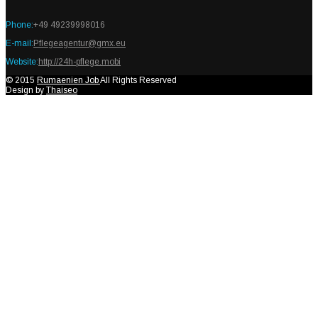
Phone:
+49 49239998016
E-mail:
Pflegeagentur@gmx.eu
Website:
http://24h-pflege.mobi
© 2015
Rumaenien Job
All Rights Reserved
Design by
Thaiseo