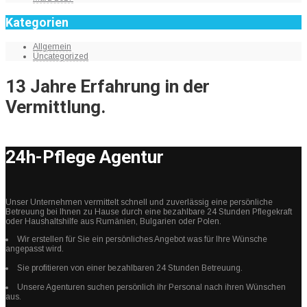
Kategorien
Allgemein
Uncategorized
13 Jahre Erfahrung in der
Vermittlung.
24h-Pflege Agentur
Unser Unternehmen vermittelt schnell und zuverlässig eine persönliche
Betreuung bei Ihnen zu Hause durch eine bezahlbare 24 Stunden Pflegekraft
oder Haushaltshilfe aus Rumänien, Bulgarien oder Polen.
Wir erstellen für Sie ein persönliches Angebot was für Ihre Wünsche
angepasst wird.
Sie profitieren von einer bezahlbaren 24 Stunden Betreuung.
Unsere Agenturen suchen persönlich ihr Personal nach ihren Wünschen
aus.