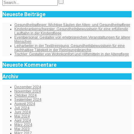
Neueste Beiträge
Gesundheitspfleger: Wichtige Säulen der Alten- und Gesundheitspflege
Kinderkrankenschwester: Gesundheitsbewusstsein für eine erfüllende
Laufbahn in der Kinderpflege
Eventpersonal: Gestalter von erlebnisreichen Veranstaltungen für ältere
Menschen
Leiharbeiter in der Textilreinigung: Gesundheitsbewusstsein für eine
nachhaltige Tätigkeit in der Reinigungsbranche
Tischler: Gestalter von Wohnkomfort und Hilfsmitteln in der Altenpflege
Neueste Kommentare
Archiv
Dezember 2024
November 2024
Oktober 2024
September 2024
August 2024
Juli 2024
Juni 2024
Mai 2024
April 2024
März 2024
Mai 2023
März 2017