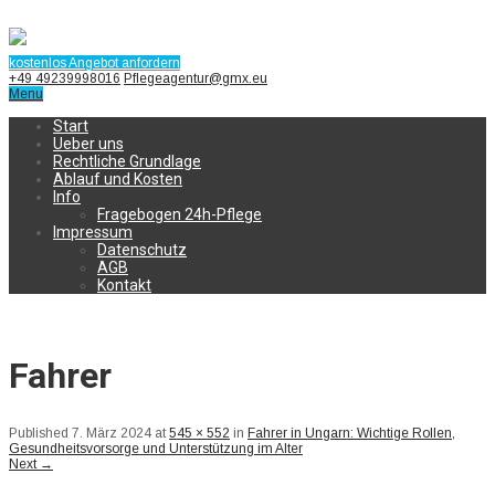
kostenlos Angebot anfordern
+49 49239998016
Pflegeagentur@gmx.eu
Menu
Start
Ueber uns
Rechtliche Grundlage
Ablauf und Kosten
Info
Fragebogen 24h-Pflege
Impressum
Datenschutz
AGB
Kontakt
Fahrer
Published
7. März 2024
at
545 × 552
in
Fahrer in Ungarn: Wichtige Rollen,
Gesundheitsvorsorge und Unterstützung im Alter
Next
→