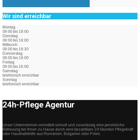
Wir sind erreichbar
Montag
09:00 bis 18:00
Dienstag
09:00 bis 18:00
Mittwoch
09:00 bis 18:30
Donnerstag
09:00 bis 18:00
Freitag
09:00 bis 16:00
Samstag
telefonisch erreichbar
Sonntag
telefonisch erreichbar
24h-Pflege Agentur
Unser Unternehmen vermittelt schnell und zuverlässig eine persönliche
Betreuung bei Ihnen zu Hause durch eine bezahlbare 24 Stunden Pflegekraft
oder Haushaltshilfe aus Rumänien, Bulgarien oder Polen.