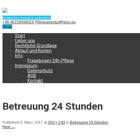
kostenlos Angebot anfordern
+49 49239998016
Pflegeagentur@gmx.eu
Menu
Start
Ueber uns
Rechtliche Grundlage
Ablauf und Kosten
Info
Fragebogen 24h-Pflege
Impressum
Datenschutz
AGB
Kontakt
Betreuung 24 Stunden
Published
6. März 2017
at
350 × 243
in
Betreuung 24 Stunden
Next
→