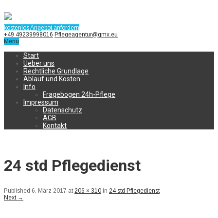
kostenlos Angebot anfordern
+49 49239998016
Pflegeagentur@gmx.eu
Menu
Start
Ueber uns
Rechtliche Grundlage
Ablauf und Kosten
Info
Fragebogen 24h-Pflege
Impressum
Datenschutz
AGB
Kontakt
24 std Pflegedienst
Published
6. März 2017
at
206 × 310
in
24 std Pflegedienst
Next
→