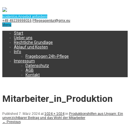
kostenlos Angebot anfordern
+49 49239998016
Pflegeagentur@gmx.eu
Menu
Start
Ueber uns
Rechtliche Grundlage
Ablauf und Kosten
Info
Fragebogen 24h-Pflege
Impressum
Datenschutz
AGB
Kontakt
Mitarbeiter_in_Produktion
Published
7. März 2024
at
1024 × 1024
in
Produktionshilfen aus Ungarn: Ein
unverzichtbarer Beitrag und das Wohl der Mitarbeiter
←
Previous