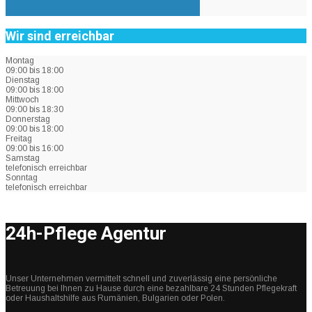
Wir sind erreichbar
Montag
09:00 bis 18:00
Dienstag
09:00 bis 18:00
Mittwoch
09:00 bis 18:30
Donnerstag
09:00 bis 18:00
Freitag
09:00 bis 16:00
Samstag
telefonisch erreichbar
Sonntag
telefonisch erreichbar
24h-Pflege Agentur
Unser Unternehmen vermittelt schnell und zuverlässig eine persönliche
Betreuung bei Ihnen zu Hause durch eine bezahlbare 24 Stunden Pflegekraft
oder Haushaltshilfe aus Rumänien, Bulgarien oder Polen.