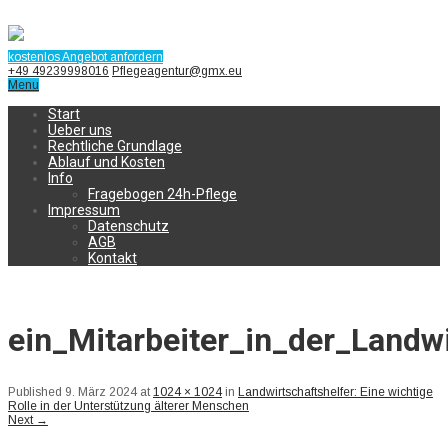
kostenlos Angebot anfordern
+49 49239998016
Pflegeagentur@gmx.eu
Menu
Start
Ueber uns
Rechtliche Grundlage
Ablauf und Kosten
Info
Fragebogen 24h-Pflege
Impressum
Datenschutz
AGB
Kontakt
ein_Mitarbeiter_in_der_Landwi
Published
9. März 2024
at
1024 × 1024
in
Landwirtschaftshelfer: Eine wichtige
Rolle in der Unterstützung älterer Menschen
Next
→