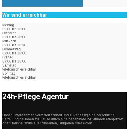
Wir sind erreichbar
Montag
09:00 bis 18:00
Dienstag
09:00 bis 18:00
Mittwoch
09:00 bis 18:30
Donnerstag
09:00 bis 18:00
Freitag
09:00 bis 16:00
Samstag
telefonisch erreichbar
Sonntag
telefonisch erreichbar
24h-Pflege Agentur
Unser Unternehmen vermittelt schnell und zuverlässig eine persönliche
Betreuung bei Ihnen zu Hause durch eine bezahlbare 24 Stunden Pflegekraft
oder Haushaltshilfe aus Rumänien, Bulgarien oder Polen.