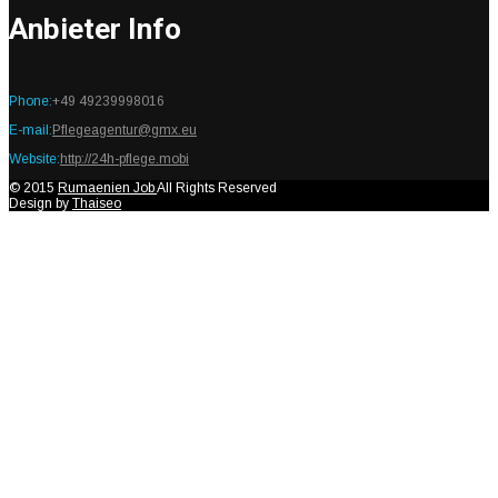
Anbieter Info
Phone:
+49 49239998016
E-mail:
Pflegeagentur@gmx.eu
Website:
http://24h-pflege.mobi
© 2015
Rumaenien Job
All Rights Reserved
Design by
Thaiseo