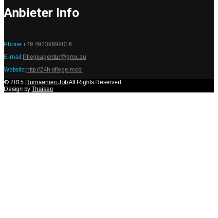
Anbieter Info
Phone:
+49 49239998016
E-mail:
Pflegeagentur@gmx.eu
Website:
http://24h-pflege.mobi
© 2015
Rumaenien Job
All Rights Reserved
Design by
Thaiseo