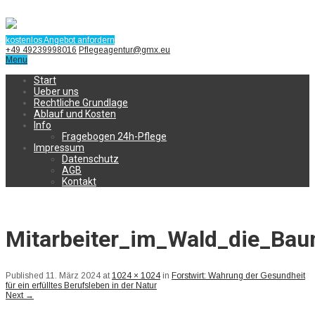
kostenlos Angebot anfordern
+49 49239998016
Pflegeagentur@gmx.eu
Menu
Start
Ueber uns
Rechtliche Grundlage
Ablauf und Kosten
Info
Fragebogen 24h-Pflege
Impressum
Datenschutz
AGB
Kontakt
Mitarbeiter_im_Wald_die_Bau
Published
11. März 2024
at
1024 × 1024
in
Forstwirt: Wahrung der Gesundheit
für ein erfülltes Berufsleben in der Natur
Next
→