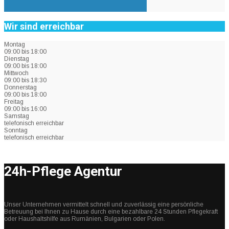
Wir sind erreichbar
Montag
09:00 bis 18:00
Dienstag
09:00 bis 18:00
Mittwoch
09:00 bis 18:30
Donnerstag
09:00 bis 18:00
Freitag
09:00 bis 16:00
Samstag
telefonisch erreichbar
Sonntag
telefonisch erreichbar
24h-Pflege Agentur
Unser Unternehmen vermittelt schnell und zuverlässig eine persönliche
Betreuung bei Ihnen zu Hause durch eine bezahlbare 24 Stunden Pflegekraft
oder Haushaltshilfe aus Rumänien, Bulgarien oder Polen.