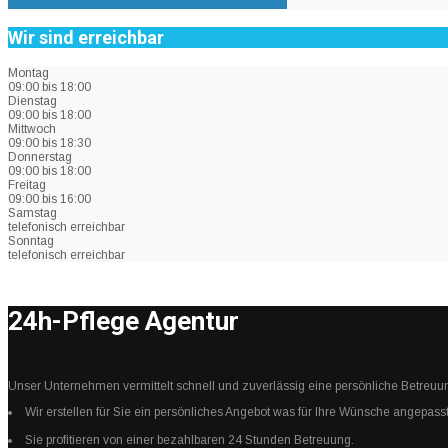
Wir sind erreichbar
Montag
09:00 bis 18:00
Dienstag
09:00 bis 18:00
Mittwoch
09:00 bis 18:30
Donnerstag
09:00 bis 18:00
Freitag
09:00 bis 16:00
Samstag
telefonisch erreichbar
Sonntag
telefonisch erreichbar
24h-Pflege Agentur
Unser Unternehmen vermittelt schnell und zuverlässig eine persönliche Betreuu
Wir erstellen für Sie ein persönliches Angebot was für Ihre Wünsche angepasst
Sie profitieren von einer bezahlbaren 24 Stunden Betreuung.