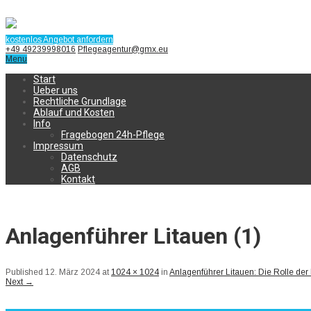
kostenlos Angebot anfordern
+49 49239998016
Pflegeagentur@gmx.eu
Menu
Start
Ueber uns
Rechtliche Grundlage
Ablauf und Kosten
Info
Fragebogen 24h-Pflege
Impressum
Datenschutz
AGB
Kontakt
Anlagenführer Litauen (1)
Published
12. März 2024
at
1024 × 1024
in
Anlagenführer Litauen: Die Rolle der 
Next
→