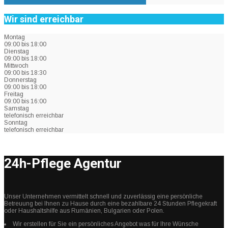
Wir sind erreichbar
Montag
09:00 bis 18:00
Dienstag
09:00 bis 18:00
Mittwoch
09:00 bis 18:30
Donnerstag
09:00 bis 18:00
Freitag
09:00 bis 16:00
Samstag
telefonisch erreichbar
Sonntag
telefonisch erreichbar
24h-Pflege Agentur
Unser Unternehmen vermittelt schnell und zuverlässig eine persönliche
Betreuung bei Ihnen zu Hause durch eine bezahlbare 24 Stunden Pflegekraft
oder Haushaltshilfe aus Rumänien, Bulgarien oder Polen.
Wir erstellen für Sie ein persönliches Angebot was für Ihre Wünsche