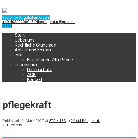
kostenlos Angebot anfordern
+49 49239998016
Pflegeagentur@gmx.eu
Menu
Start
Ueber uns
Rechtliche Grundlage
Ablauf und Kosten
Info
Fragebogen 24h-Pflege
Impressum
Datenschutz
AGB
Kontakt
pflegekraft
Published
11. März 2017
at
275 × 183
in
24 std Pflegekraft
←
Previous