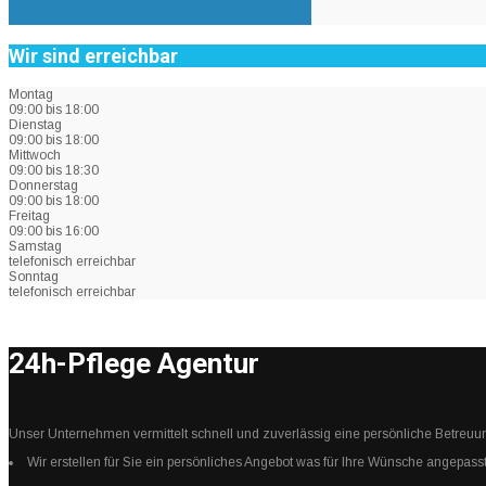
Wir sind erreichbar
Montag
09:00 bis 18:00
Dienstag
09:00 bis 18:00
Mittwoch
09:00 bis 18:30
Donnerstag
09:00 bis 18:00
Freitag
09:00 bis 16:00
Samstag
telefonisch erreichbar
Sonntag
telefonisch erreichbar
24h-Pflege Agentur
Unser Unternehmen vermittelt schnell und zuverlässig eine persönliche Betreuu
Wir erstellen für Sie ein persönliches Angebot was für Ihre Wünsche angepasst