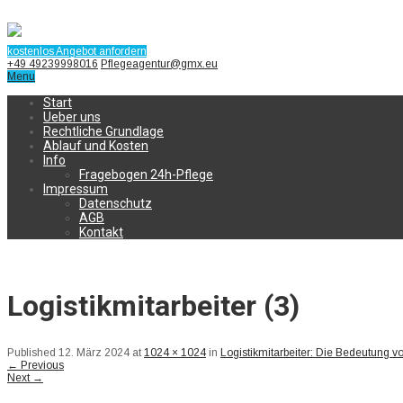
kostenlos Angebot anfordern
+49 49239998016
Pflegeagentur@gmx.eu
Menu
Start
Ueber uns
Rechtliche Grundlage
Ablauf und Kosten
Info
Fragebogen 24h-Pflege
Impressum
Datenschutz
AGB
Kontakt
Logistikmitarbeiter (3)
Published
12. März 2024
at
1024 × 1024
in
Logistikmitarbeiter: Die Bedeutung v
←
Previous
Next
→