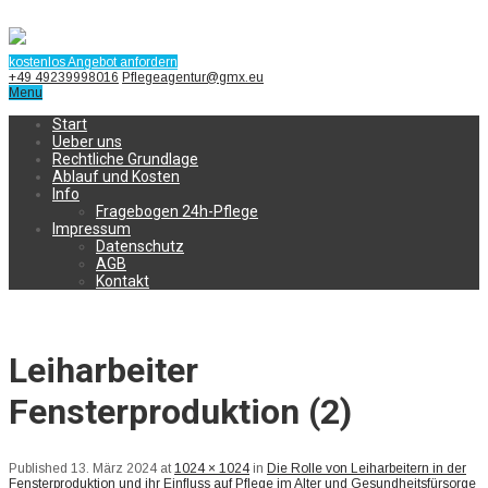
kostenlos Angebot anfordern
+49 49239998016
Pflegeagentur@gmx.eu
Menu
Start
Ueber uns
Rechtliche Grundlage
Ablauf und Kosten
Info
Fragebogen 24h-Pflege
Impressum
Datenschutz
AGB
Kontakt
Leiharbeiter
Fensterproduktion (2)
Published
13. März 2024
at
1024 × 1024
in
Die Rolle von Leiharbeitern in der
Fensterproduktion und ihr Einfluss auf Pflege im Alter und Gesundheitsfürsorge